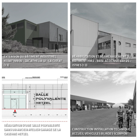
EXTENSION DU BÂTIMENT INDUSTRIEL
RÉHABILITATION ET RÉAMÉNAGEMENT DU
KERAT’INNOV - ZAC ATHELIA LV - LA CIOTAT
BÂTIMENT HM2 - BASE AÉRIENNE BA125 -
(13)
ISTRES (13)
RÉALISATION D’UNE SALLE POLYVALENTE
DANS UN ANCIEN ATELIER GARAGE DE LA
CONSTRUCTION INSTALLATION TECHNIQUE
CASERNE HETZEL
ACCUEIL VEHICULES BLINDES SCORPION