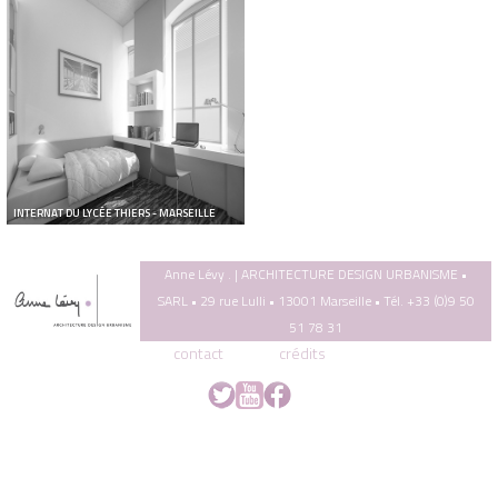
INTERNAT DU LYCÉE THIERS - MARSEILLE
Anne Lévy . | ARCHITECTURE DESIGN URBANISME •
SARL • 29 rue Lulli • 13001 Marseille • Tél. +33 (0)9 50
51 78 31
contact
crédits