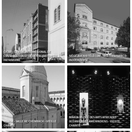
CICRP - CENTRE INTERRÉGIONAL DE
CONSERVATION ET DE RESTAURATION DU
SIÈGE AVENIR TÉLÉCOM - RIZERIES FRANCO-
PATRIMOINE
INDOCHINOISE
MAAOA MUSÉE DES ARTS AFRICAINS
MAAOA - SALLE REICHENBACH - VIEILLE
OCÉANIENS ET AMÉRINDIENS - VIEILLE
CHARITÉ
CHARITÉ